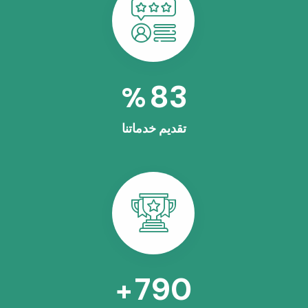
100
%
تقديم خدماتنا
963
+