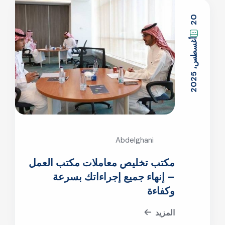
0
5
2
أ
غ
س
ط
س
،
2
0
2
Abdelghani
مكتب تخليص معاملات مكتب العمل
– إنهاء جميع إجراءاتك بسرعة
وكفاءة
المزيد