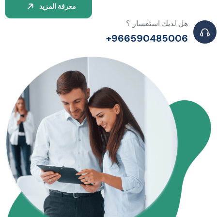
معرفة المزيد
هل لديك استفسار ؟
966590485006+