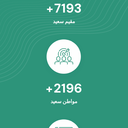
8563
+
مقيم سعيد
2630
+
مواطن سعيد