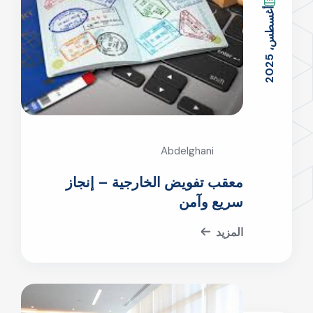
2
أ
غ
س
ط
س
،
2
0
2
Abdelghani
معقب تفويض الخارجية – إنجاز
سريع وآمن
المزيد