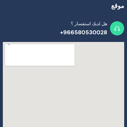
موقع
هل لديك استفسار ؟
966580530028+