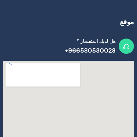
موقع
هل لديك استفسار ؟
966580530028+