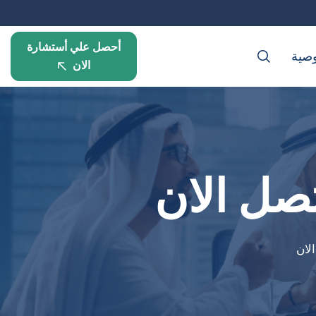
أحصل علي أستشارة
صية
الان
صل الان
لان