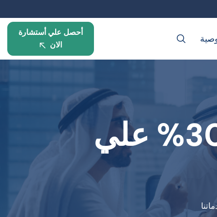
أحصل علي أستشارة
صية
الان
معقب خدمات مرور خصم 30% علي