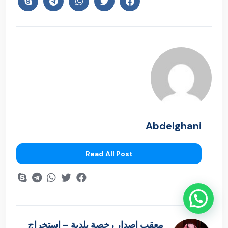
Abdelghani
Read All Post
معقب اصدار رخصة بلدية – استخراج