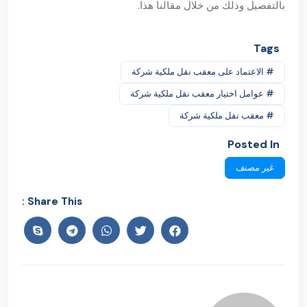
والشكاوى التي تواجه العملاء أثناء الحصول على الخدمات،
بالإضافة إلى ذلك يمكن متابعة المكتب عبر مختلف مواقع
التواصل الاجتماعي والحصول على المزيد من المعلومات
الأخرى وكافة التفاصيل والأخبار.
معقب نقل ملكية شركة في الكثير من الخدمات المختلفة
للأفراد في الحال على مدار اليوم حيث أنه يعمل على استقبال
جميع الأفراد وتحديد المستندات والأوراق المطلوبة للحصول
على أفضل خدمة ممكنة في النهاية، وهذا ما تعرفنا عليه
بالتفصيل وذلك من خلال مقالنا هذا.
Tags
# الاعتماد على معقب نقل ملكية شركة
# عوامل اختيار معقب نقل ملكية شركة
# معقب نقل ملكية شركة
Posted In