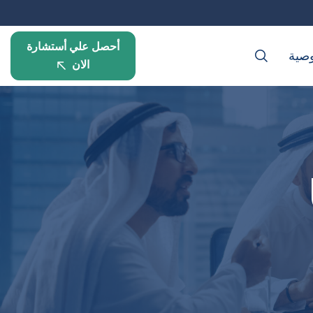
أحصل علي أستشارة
صية
الان