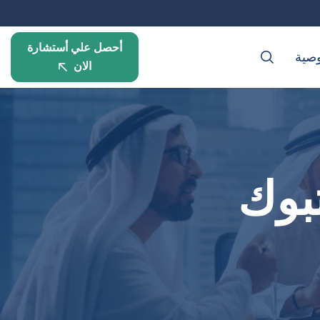
أحصل علي أستشارة
صية
الان
بوك