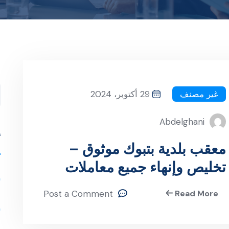
ا
غير مصنف
29 أكتوبر، 2024
Abdelghani
أ
معقب بلدية بتبوك موثوق –
تخليص وإنهاء جميع معاملات
البلدية بسرعة
Post a Comment
Read More