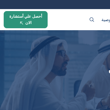
أحصل علي أستشارة
صية
الان